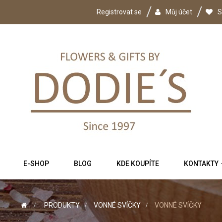
Registrovat se
Můj účet
S
E-SHOP
BLOG
KDE KOUPÍTE
KONTAKTY
>
PRODUKTY
>
VONNÉ SVÍČKY
>
VONNÉ SVÍČKY