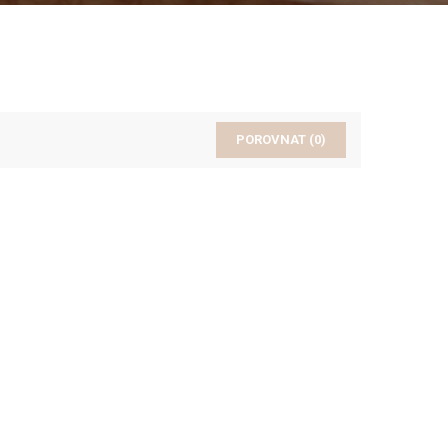
POROVNAT (
0
)