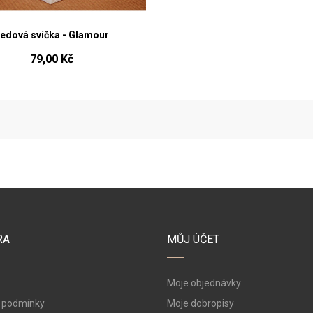
edová svíčka - Glamour
79,00 Kč
RA
MŮJ ÚČET
Moje objednávky
 podmínky
Moje dobropisy