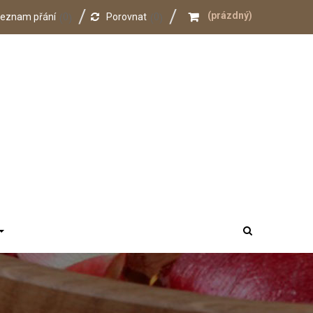
(prázdný)
eznam přání
0
Porovnat
0