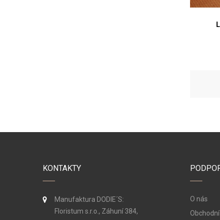
L
KONTAKTY
PODPO
O nás
Manufaktura DODIE´S:
Floristum s.r.o., Záhuní 384,
Obchodní