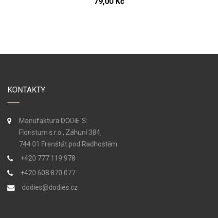
79,00 Kč
KONTAKTY
Manufaktura DODIE´S:
Floristum s.r.o., Záhuní 384,
744 01 Frenštát pod Radhoštěm
+420 777 119 978
+420 608 870 077
dodies@dodies.cz