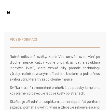
VÍCE INFORMACÍ
Ručně odlévané svíčky, které Vás uchvátí svou vůní po
dlouhé měsíce. Každý kus je originál, úchvatná struktura
ledových květů, které vzniká díky pomalé technologii
výroby, ručně rovnaným přírodním knotem a jedinečnou
škálou vůní, které trvají po dlouhé měsíce.
Svíčka krásně rovnoměrně prohořívá do podoby lampionu,
kdy plamen prosvěcuje ledové květy po stranách.
Skořice je přírodní antiseptikum, pomáhá prohřát periferní
sliznice, pomáhá uvolnit rýmu a zlepšuje rekonvalescenci